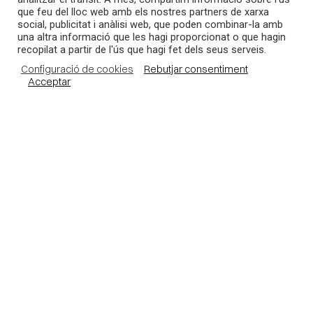
GRUP IMMOBILIARI CIERCO, S.A.
comercial
que feu del lloc web amb els nostres partners de xarxa
CAPTCHA
social, publicitat i anàlisi web, que poden combinar-la amb
una altra informació que les hagi proporcionat o que hagin
recopilat a partir de l'ús que hagi fet dels seus serveis.
Configuració de cookies
Rebutjar consentiment
Acceptar