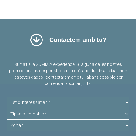
Contactem amb tu?
Suma’t a la SUMMIA experience.
Si alguna de les nostres
promocions ha despertat el teu interès, no dubtis a deixar-nos
les teves dades i contactarem amb tu l’abans possible per
començar a sumar junts.
Estic
interessat
Tipus
en
d'immoble
Zona
Nom