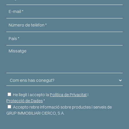
Email
Telèfon
País
Missatge
Com
ens
has
Consentiment
He llegit i accepto la
Política de Privacitat
i
conegut?
Protecció de Dades
*
Informació
Accepto rebre informació sobre productes i serveis de
GRUP IMMOBILIARI CIERCO, S.A.
comercial
CAPTCHA