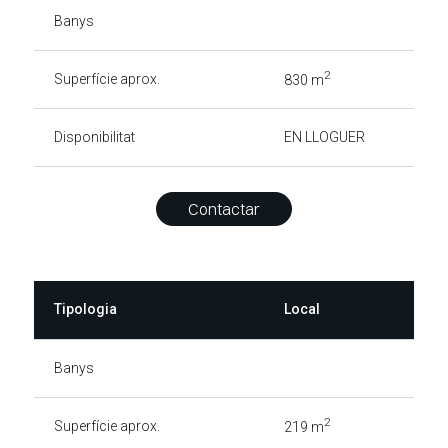
Banys
2
Superfície aprox.
830 m
Disponibilitat
EN LLOGUER
Contactar
Tipologia
Local
Banys
2
Superfície aprox.
219 m