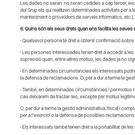
Les dades no seran no seran cedides a cap tercer, exce
del Grup els qui realitzen determinades activitats per
manteniment o proveïdors de serveis informàtics, etc.), 
6. Quins són els seus drets quan ens facilita les seve
∙ Qualsevol persona té dret a obtenir confirmació sobre 
∙ Les persones interessades tenen dret a accedir a les s
supressió quan, entre altres motius, les dades ja no sigu
∙ En determinades circumstàncies els interessats podran
la defensa de reclamacions. O, per a dur a terme la gesti
∙ També, en determinades circumstàncies i per motius r
cas deixarem de tractar-les, excepte per motius legíti
O, per dur a terme la gestió administrativa, fiscal i co
per a l’exercici o la defensa de possibles reclamacions
∙ Els interessats també tenen dret a la portabilitat de l