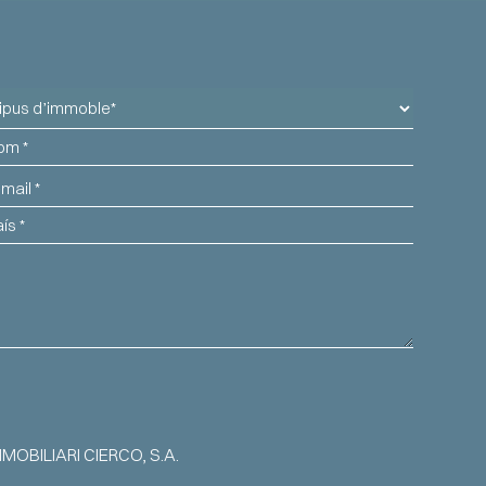
us
immoble
m
il
s
MMOBILIARI CIERCO, S.A.