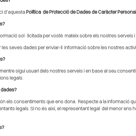
ici d’aquesta
Política de Protecció de Dades de Caràcter Personal
ls?
informació sol·licitada per vostè mateix sobre els nostres serveis 
les seves dades per enviar-li informació sobre les nostres activ
es?
re sigui usuari dels nostres serveis i en base al seu consentime
cions legals.
es dades?
són els consentiments que ens dona. Respecte a la informació qu
ants legals. Si no és així, el representant legal del menor ens h
s?