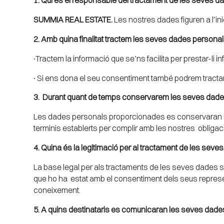
SUMMIA REAL ESTATE.
Les nostres dades figuren a l’in
2. Amb quina finalitat tractem les seves dades persona
∙Tractem la informació que se’ns facilita per prestar-li 
∙ Si ens dona el seu consentiment també podrem tractar 
3. Durant quant de temps conservarem les seves dad
Les dades personals proporcionades es conservaran ment
terminis establerts per complir amb les nostres obliga
4. Quina és la legitimació per al tractament de les sev
La base legal per als tractaments de les seves dades 
que ho ha estat amb el consentiment dels seus represent
coneixement.
5. A quins destinataris es comunicaran les seves dade