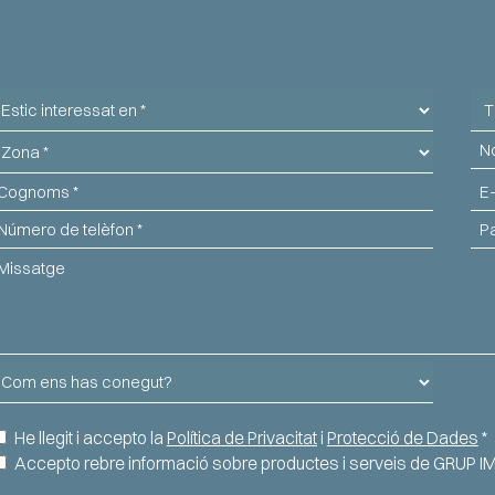
stic
Tip
nteressat
d'
ona
No
n
ognoms
Ema
elèfon
Paí
issatge
om
ns
as
onsentiment
He llegit i accepto la
Política de Privacitat
i
Protecció de Dades
*
onegut?
nformació
Accepto rebre informació sobre productes i serveis de GRUP I
APTCHA
omercial