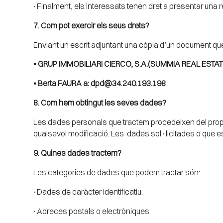
∙ Finalment, els interessats tenen dret a presentar una
7. Com pot exercir els seus drets?
Enviant un escrit adjuntant una còpia d’un document que
• GRUP IMMOBILIARI CIERCO, S.A.(SUMMIA REAL ESTAT
• Berta FAURA a:
dpd@34.240.193.198
8. Com hem obtingut les seves dades?
Les dades personals que tractem procedeixen del propi 
qualsevol modificació. Les dades sol·licitades o que es
9. Quines dades tractem?
Les categories de dades que podem tractar són:
∙ Dades de caràcter identificatiu.
∙ Adreces postals o electròniques.