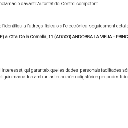
 reclamació davant l’Autoritat de Control competent.
 l’identifiqui a l’adreça física o a l’electrònica seguidament det
E) a: Ctra. De la Comella, 11 (AD500) ANDORRA LA VIEJA – PR
interessat, qui garanteix que les dades personals facilitades s
tiguin marcades amb un asterisc són obligatòries per poder-li dona