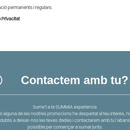
ració permanents i regulars.
e Privacitat
Contactem amb tu?
Suma’t a la SUMMIA experience.
Si alguna de les nostres promocions ha despertat el teu interès, n
dubtis a deixar-nos les teves dades i contactarem amb tu l’aban
possible per començar a sumar junts.