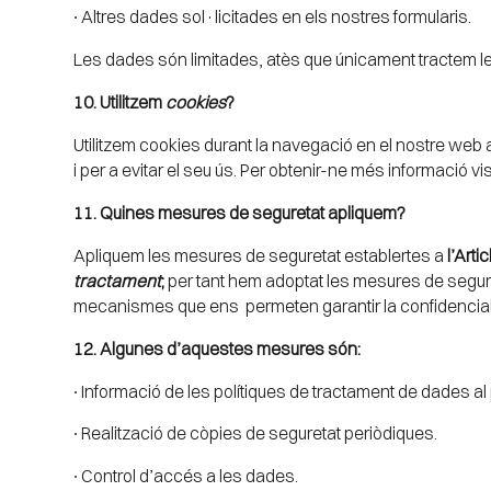
∙ Altres dades sol·licitades en els nostres formularis.
Les dades són limitades, atès que únicament tractem les
10. Utilitzem
cookies
?
Utilitzem cookies durant la navegació en el nostre web am
i per a evitar el seu ús. Per obtenir-ne més informació visi
11. Quines mesures de seguretat apliquem?
Apliquem les mesures de seguretat establertes a
l’Arti
tractament
;
per tant hem adoptat les mesures de segure
mecanismes que ens permeten garantir la confidencialitat
12. Algunes d’aquestes mesures són:
∙ Informació de les polítiques de tractament de dades a
∙ Realització de còpies de seguretat periòdiques.
∙ Control d’accés a les dades.