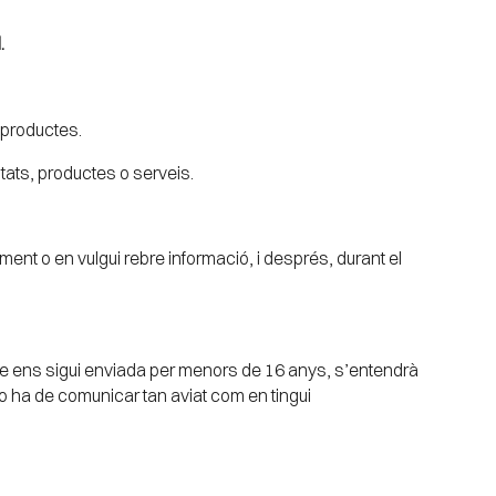
.
i productes.
itats, productes o serveis.
nt o en vulgui rebre informació, i després, durant el
e ens sigui enviada per menors de 16 anys, s’entendrà
o ha de comunicar tan aviat com en tingui