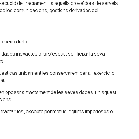
ecució del tractament i a aquells proveïdors de serveis
t de les comunicacions, gestions derivades del
ls seus drets.
 dades inexactes o, si s’escau, sol·licitar la seva
es.
quest cas únicament les conservarem per a l’exercici o
cau.
oden oposar al tractament de les seves dades. En aquest
acions.
e tractar-les, excepte per motius legítims imperiosos o