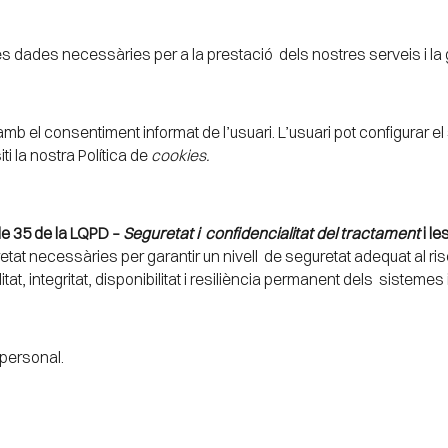
 dades necessàries per a la prestació dels nostres serveis i la ge
b el consentiment informat de l’usuari. L’usuari pot configurar el 
ti la nostra Política de
cookies.
cle 35 de la LQPD –
Seguretat i confidencialitat del tractament
i l
tat necessàries per garantir un nivell de seguretat adequat al ri
, integritat, disponibilitat i resiliència permanent dels sistemes
l personal.