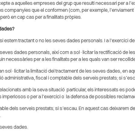
pte a aquelles empreses del grup que resulti necessari per a l’ex
 a les companyies que el conformen (com, per exemple, l’enviamen
però en cap cas per a finalitats pròpies.
s dades?
si estem tractant o no les seves dades personals. I a l’exercici de
eves dades personals, així com a sol·licitar la rectificació de les
in necessàries per a les finalitats per a les quals van ser recollid
 sol·licitar la limitació del tractament de les seves dades, en a
ó administrativa, fiscal i comptable dels serveis prestats; si s’es
elacionats amb la seva situació particular, els interessats es p
ms imperiosos o per a l’exercici o la defensa de possibles reclam
mptable dels serveis prestats; si s’escau. En aquest cas deixarem d
.
es seves dades.