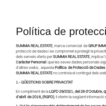
Política de protec
SUMMIA REAL ESTATE
, marca comercial de
GRUP IMMO
protecció de dades i es compromet a protegir la privacit
dels serveis oferts per
SUMMIA REAL ESTATE
, implica 
Caràcter Personal
i que les seves dades personals sigui
d’altres webs, aquesta
Política de Protecció de Dades
SUMMIA REAL ESTATE
no controla el contingut dels web
1.- QÜESTIONS SOBRE PRIVACITAT
En compliment de la
LQPD 29/2021, del 28 d’Octubre, qu
d’abril de 2016, (RGPD)
, li oferim la següent informac
1. Qui és el responsable del tractament de les seves 