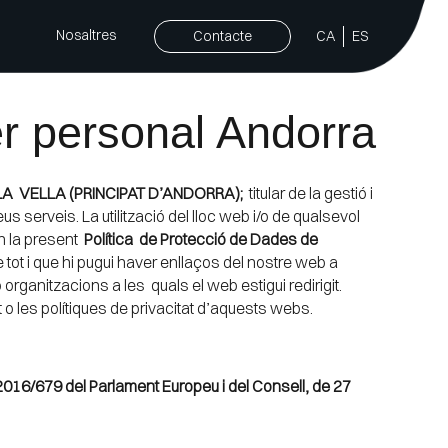
Nosaltres
Contacte
CA
ES
er personal Andorra
A LA VELLA (PRINCIPAT D’ANDORRA);
titular de la gestió i
 serveis. La utilització del lloc web i/o de qualsevol
en la present
Política de Protecció de Dades de
 tot i que hi pugui haver enllaços del nostre web a
rganitzacions a les quals el web estigui redirigit.
 o les polítiques de privacitat d’aquests webs.
2016/679 del Parlament Europeu i del Consell, de 27