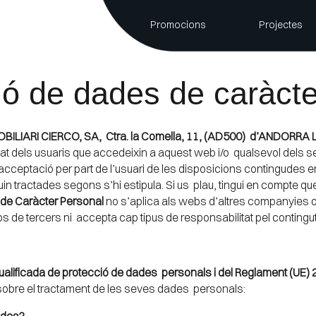
Promocions
Projectes
ció de dades de caràct
BILIARI CIERCO, SA, Ctra. la Comella, 11, (AD500) d’ANDORR
at dels usuaris que accedeixin a aquest web i/o qualsevol dels seus
l’acceptació per part de l’usuari de les disposicions contingudes 
n tractades segons s’hi estipula. Si us plau, tingui en compte que
 de Caràcter Personal
no s’aplica als webs d’altres companyies o o
s de tercers ni accepta cap tipus de responsabilitat pel contingut
alificada de protecció de dades personals i del Reglament (UE) 
ió sobre el tractament de les seves dades personals:
dades?