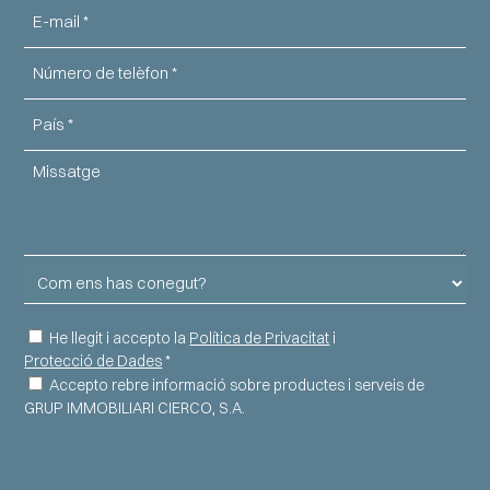
Email
Telèfon
País
Missatge
Com
ens
has
Consentiment
He llegit i accepto la
Política de Privacitat
i
conegut?
Protecció de Dades
*
Informació
Accepto rebre informació sobre productes i serveis de
GRUP IMMOBILIARI CIERCO, S.A.
comercial
CAPTCHA