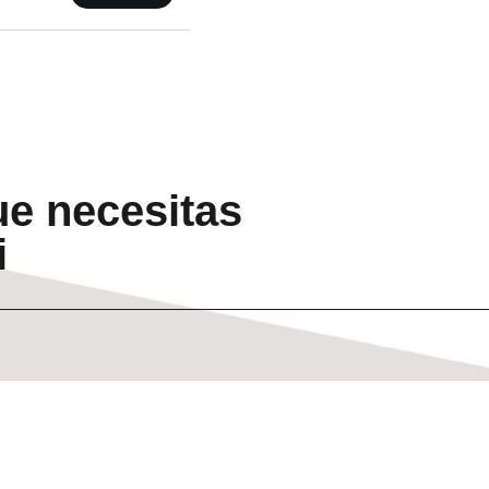
ue necesitas
i