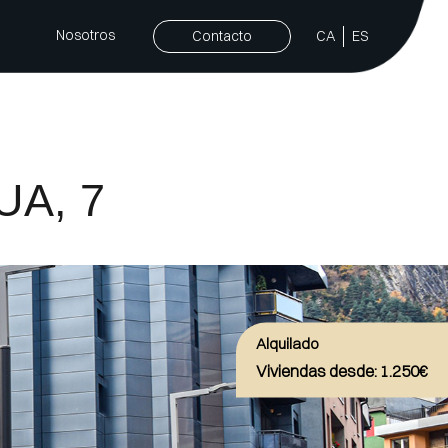
Nosotros
Contacto
CA
ES
UA, 7
Alquilado
Viviendas
desde: 1.250€