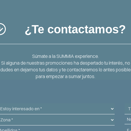
¿Te contactamos?
Súmate a la SUMMIA experience.
Si alguna de nuestras promociones ha despertado tu interés, no
dudes en dejarnos tus datos y te contactaremos lo antes posible
para empezar a sumar juntos.
stoy
Tip
nteresado
de
ona
No
n
in
pellidos
Ema