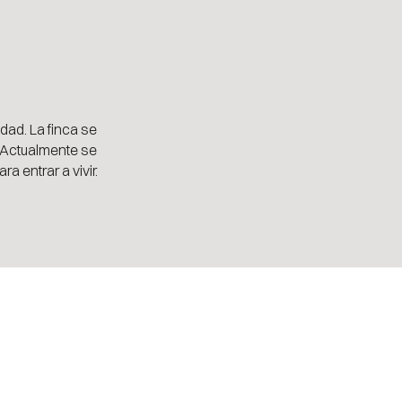
dad. La finca se
. Actualmente se
a entrar a vivir.