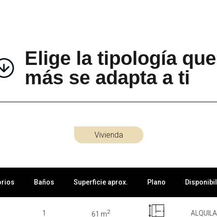
Elige la tipología que
más se adapta a ti
Vivienda
orios
Baños
Superficie aprox.
Plano
Disponibi
2
1
ALQUIL
61 m