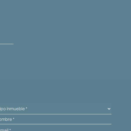
o
mbre
mueble
il