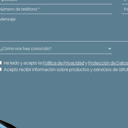
eléfono
Paí
ensaje
Cómo
os
as
onsentimiento
He leído y acepto la
Política de Privacidad
y
Protección de Dato
onocido?
nformación
Acepto recibir información sobre productos y servicios de GR
APTCHA
omercial