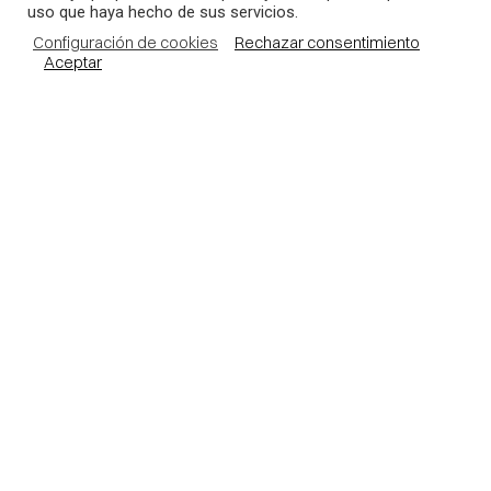
uso que haya hecho de sus servicios.
Configuración de cookies
Rechazar consentimiento
Aceptar
Mapa web
Promociones en venta
Promociones en alquiler
Proyectos
Política de calidad y medio ambiente
Contacto
+376 871 350
+34 93 737 88 51
AND -
ES -