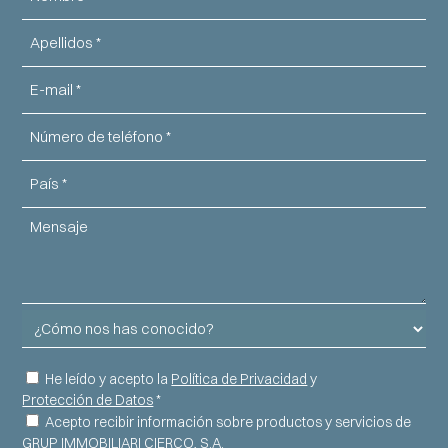
Apellidos
Email
Teléfono
País
Mensaje
¿Cómo
nos
has
Consentimiento
He leído y acepto la
Política de Privacidad
y
conocido?
Protección de Datos
*
Información
Acepto recibir información sobre productos y servicios de
GRUP IMMOBILIARI CIERCO, S.A.
comercial